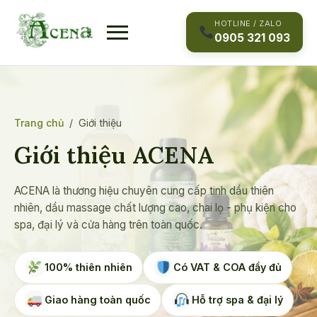
Skip
to
HOTLINE / ZALO
0905 321 093
content
Trang chủ
/
Giới thiệu
Giới thiệu ACENA
ACENA là thương hiệu chuyên cung cấp tinh dầu thiên
nhiên, dầu massage chất lượng cao, chai lọ - phụ kiện cho
spa, đại lý và cửa hàng trên toàn quốc.
100% thiên nhiên
Có VAT & COA đầy đủ
Giao hàng toàn quốc
Hỗ trợ spa & đại lý