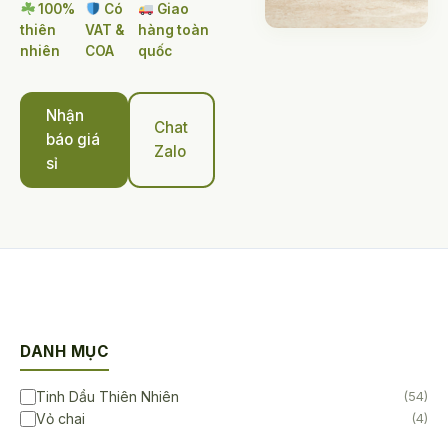
100%
Có
Giao
thiên
VAT &
hàng toàn
nhiên
COA
quốc
Nhận
Chat
báo giá
Zalo
sỉ
DANH MỤC
Tinh Dầu Thiên Nhiên
(54)
Vỏ chai
(4)