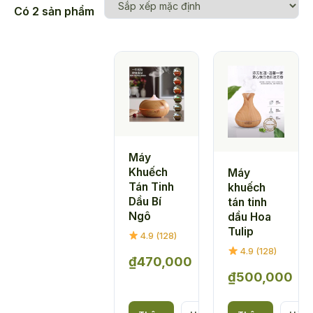
Có 2 sản phẩm
Máy
Khuếch
Máy
Tán Tinh
khuếch
Dầu Bí
tán tinh
Ngô
dầu Hoa
Tulip
4.9 (128)
4.9 (128)
₫
470,000
₫
500,000