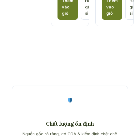
Thêm
Hỏi
Thêm
Hỏi
vào
giá
vào
giá
giỏ
sỉ
giỏ
sỉ
Chất lượng ổn định
Nguồn gốc rõ ràng, có COA & kiểm định chặt chẽ.