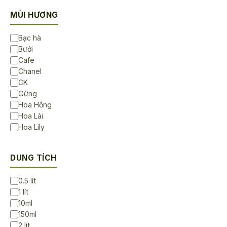
MÙI HƯƠNG
Bạc hà
Bưởi
Cafe
Chanel
CK
Gừng
Hoa Hồng
Hoa Lài
Hoa Lily
Hoa Sen
Hoa Sứ
DUNG TÍCH
Không Mùi
Lavender
0.5 lít
Ngọc lan tây
1 lít
Sả chanh
10ml
Trà Trắng
150ml
Tràm Gió
2 lít