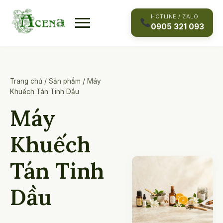
Skip
to
HOTLINE / ZALO
0905 321 093
content
Trang chủ
/
Sản phẩm
/
Máy
Khuếch Tán Tinh Dầu
Máy
Khuếch
Tán Tinh
Dầu