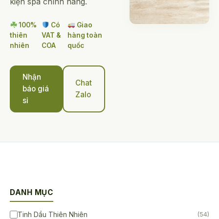
kiện spa chính hãng.
100%
Có
Giao
thiên
VAT &
hàng toàn
nhiên
COA
quốc
Nhận
Chat
báo giá
Zalo
sỉ
DANH MỤC
Tinh Dầu Thiên Nhiên
(54)