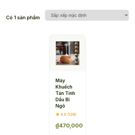
Có 1 sản phẩm
Máy
Khuếch
Tán Tinh
Dầu Bí
Ngô
4.9 (128)
₫
470,000