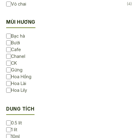
Vỏ chai
(4)
MÙI HƯƠNG
Bạc hà
Bưởi
Cafe
Chanel
CK
Gừng
Hoa Hồng
Hoa Lài
Hoa Lily
Hoa Sen
Hoa Sứ
DUNG TÍCH
Không Mùi
Lavender
0.5 lít
Ngọc lan tây
1 lít
Sả chanh
10ml
Trà Trắng