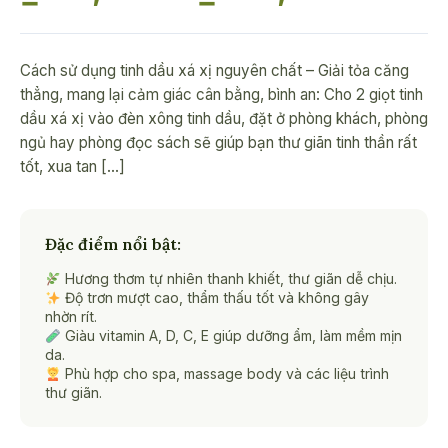
giá:
Cách sử dụng tinh dầu xá xị nguyên chất – Giải tỏa căng
từ
thẳng, mang lại cảm giác cân bằng, bình an: Cho 2 giọt tinh
dầu xá xị vào đèn xông tinh dầu, đặt ở phòng khách, phòng
₫170,
ngủ hay phòng đọc sách sẽ giúp bạn thư giãn tinh thần rất
tốt, xua tan […]
đến
₫680,
Đặc điểm nổi bật:
Hương thơm tự nhiên thanh khiết, thư giãn dễ chịu.
Độ trơn mượt cao, thẩm thấu tốt và không gây
nhờn rít.
Giàu vitamin A, D, C, E giúp dưỡng ẩm, làm mềm mịn
da.
Phù hợp cho spa, massage body và các liệu trình
thư giãn.