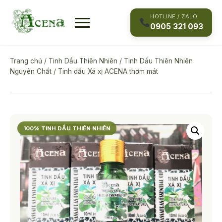
Skip
to
HOTLINE / ZALO
0905 321 093
content
Trang chủ
/
Tinh Dầu Thiên Nhiên
/
Tinh Dầu Thiên Nhiên
Nguyên Chất
/ Tinh dầu Xá xị ACENA thơm mát
100% TINH DẦU THIÊN NHIÊN