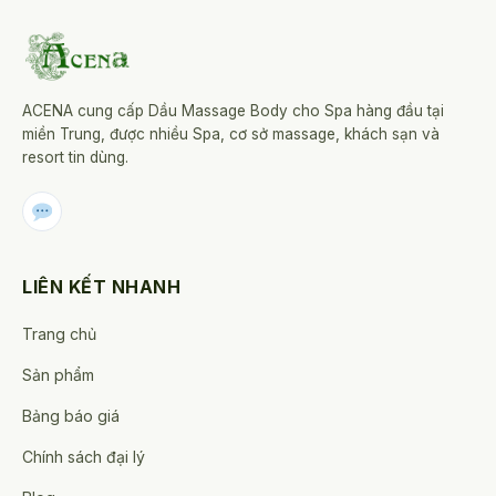
biến
Các
thể.
tùy
Các
chọn
tùy
có
chọn
ACENA cung cấp Dầu Massage Body cho Spa hàng đầu tại
thể
miền Trung, được nhiều Spa, cơ sở massage, khách sạn và
có
được
resort tin dùng.
thể
chọn
được
trên
chọn
trang
trên
sản
trang
LIÊN KẾT NHANH
phẩm
sản
phẩm
Trang chủ
Sản phẩm
Bảng báo giá
Chính sách đại lý