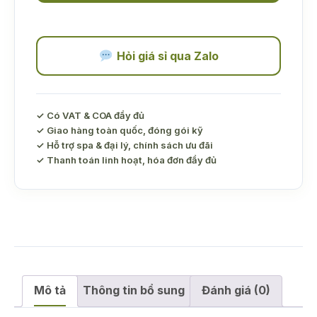
xị
ACENA
thơm
mát
Hỏi giá sỉ qua Zalo
số
lượng
✓ Có VAT & COA đầy đủ
✓ Giao hàng toàn quốc, đóng gói kỹ
✓ Hỗ trợ spa & đại lý, chính sách ưu đãi
✓ Thanh toán linh hoạt, hóa đơn đầy đủ
Mô tả
Thông tin bổ sung
Đánh giá (0)