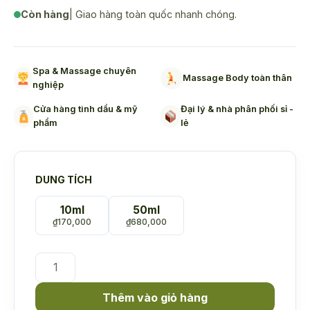
Còn hàng
| Giao hàng toàn quốc nhanh chóng.
Spa & Massage chuyên
Massage Body toàn thân
nghiệp
Cửa hàng tinh dầu & mỹ
Đại lý & nhà phân phối sỉ -
phẩm
lẻ
DUNG TÍCH
10ml
50ml
₫
170,000
₫
680,000
Tinh
dầu
Xá
Thêm vào giỏ hàng