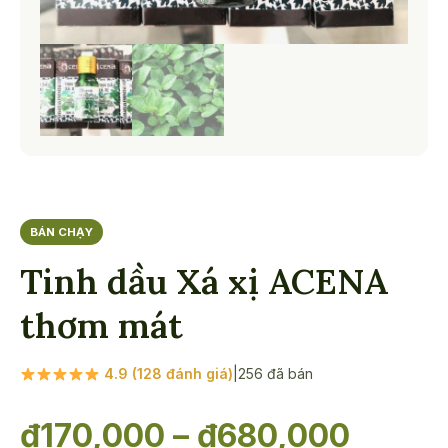
BÁN CHẠY
Tinh dầu Xá xị ACENA
thơm mát
4.9 (128 đánh giá)
|
256 đã bán
Khoả
₫
170,000
–
₫
680,000