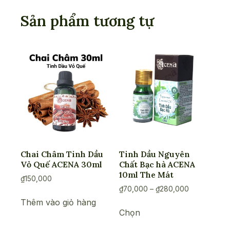
Sản phẩm tương tự
Chai Châm Tinh Dầu
Tinh Dầu Nguyên
Vỏ Quế ACENA 30ml
Chất Bạc hà ACENA
10ml The Mát
₫
150,000
Khoảng
₫
70,000
–
₫
280,000
giá:
Thêm vào giỏ hàng
Sản
từ
Chọn
phẩm
₫70,000
này