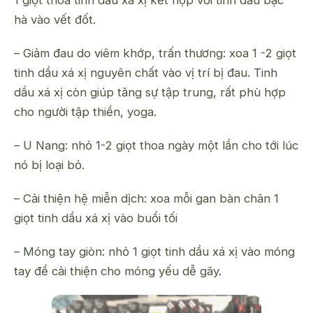
1 giọt thoa tinh dầu xá xị kết hợp với tinh dầu bạc
hà vào vết đốt.
– Giảm đau do viêm khớp, trấn thương: xoa 1 -2 giọt
tinh dầu xá xị nguyên chất vào vị trí bị đau. Tinh
dầu xá xị còn giúp tăng sự tập trung, rất phù hợp
cho người tập thiền, yoga.
– U Nang: nhỏ 1-2 giọt thoa ngày một lần cho tới lúc
nó bị loại bỏ.
– Cải thiện hệ miễn dịch: xoa mỗi gan bàn chân 1
giọt tinh dầu xá xị vào buổi tối
– Móng tay giòn: nhỏ 1 giọt tinh dầu xá xị vào móng
tay để cải thiện cho móng yếu dễ gãy.