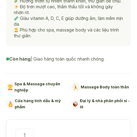
Hương thơm tự nhiên thanh khiết, thư giãn dễ chịu.
Độ trơn mượt cao, thẩm thấu tốt và không gây
nhờn rít.
Giàu vitamin A, D, C, E giúp dưỡng ẩm, làm mềm mịn
da.
Phù hợp cho spa, massage body và các liệu trình
thư giãn.
Còn hàng
| Giao hàng toàn quốc nhanh chóng.
Spa & Massage chuyên
Massage Body toàn thân
nghiệp
Cửa hàng tinh dầu & mỹ
Đại lý & nhà phân phối sỉ -
phẩm
lẻ
Chai