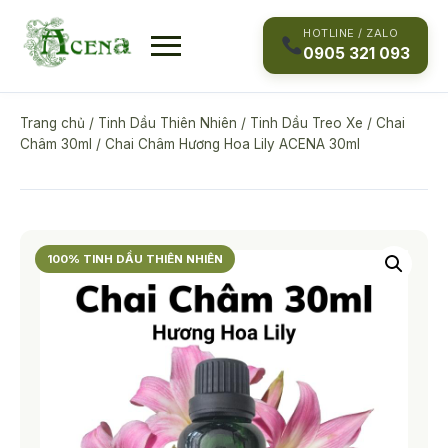
Skip
to
HOTLINE / ZALO
0905 321 093
content
Trang chủ
/
Tinh Dầu Thiên Nhiên
/
Tinh Dầu Treo Xe
/
Chai
Châm 30ml
/ Chai Châm Hương Hoa Lily ACENA 30ml
100% TINH DẦU THIÊN NHIÊN