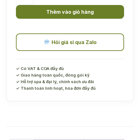
Châm
Hương
Thêm vào giỏ hàng
Hoa
Lily
ACENA
30ml
Hỏi giá sỉ qua Zalo
số
lượng
✓ Có VAT & COA đầy đủ
✓ Giao hàng toàn quốc, đóng gói kỹ
✓ Hỗ trợ spa & đại lý, chính sách ưu đãi
✓ Thanh toán linh hoạt, hóa đơn đầy đủ