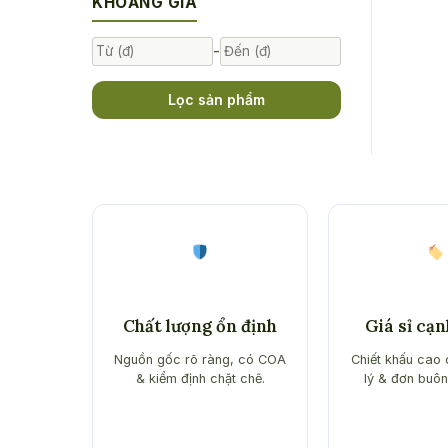
KHOẢNG GIÁ
-
Lọc sản phẩm
Chất lượng ổn định
Giá sỉ cạ
Nguồn gốc rõ ràng, có COA
Chiết khấu cao 
& kiểm định chặt chẽ.
lý & đơn buôn