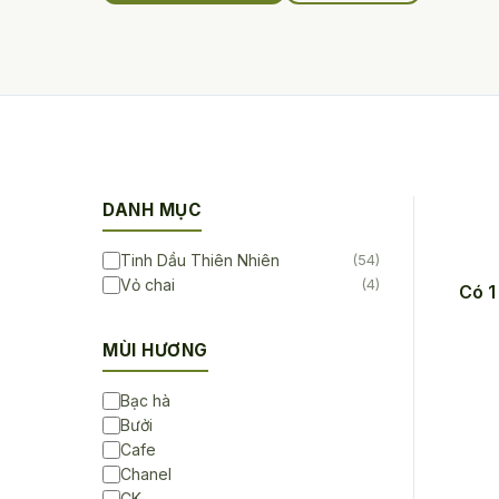
DANH MỤC
Tinh Dầu Thiên Nhiên
(54)
Vỏ chai
(4)
Có 1
MÙI HƯƠNG
Bạc hà
Bưởi
Cafe
Chanel
CK