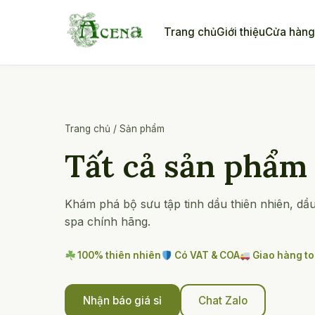
Skip
to
Trang chủ
Giới thiệu
Cửa hàn
content
Trang chủ
/
Sản phẩm
Tất cả sản phẩm
Khám phá bộ sưu tập tinh dầu thiên nhiên, dầ
spa chính hãng.
100% thiên nhiên
Có VAT & COA
Giao hàng t
Nhận báo giá sỉ
Chat Zalo