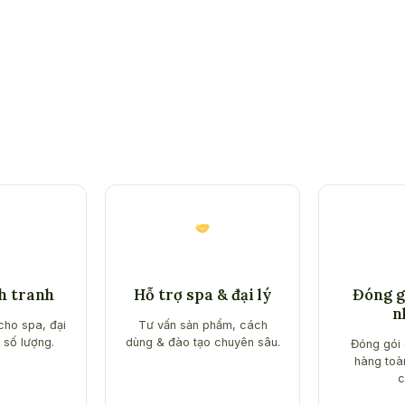
nh tranh
Hỗ trợ spa & đại lý
Đóng gó
n
cho spa, đại
Tư vấn sản phẩm, cách
 số lượng.
dùng & đào tạo chuyên sâu.
Đóng gói 
hàng toà
c