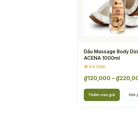
Dầu Massage Body Dừ
ACENA 1000ml
4.9 (128)
₫
120,000
–
₫
220,0
Thêm vào giỏ
Hỏi g