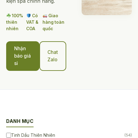
kiện spa chính hãng.
100%
Có
Giao
thiên
VAT &
hàng toàn
nhiên
COA
quốc
Nhận
Chat
báo giá
Zalo
sỉ
DANH MỤC
Tinh Dầu Thiên Nhiên
(54)