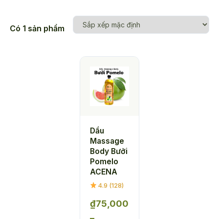
Có 1 sản phẩm
Dầu
Massage
Body Bưởi
Pomelo
ACENA
4.9 (128)
₫
75,000
–