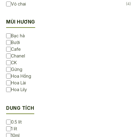
Vỏ chai
(4)
MÙI HƯƠNG
Bạc hà
Bưởi
Cafe
Chanel
CK
Gừng
Hoa Hồng
Hoa Lài
Hoa Lily
Hoa Sen
Hoa Sứ
DUNG TÍCH
Không Mùi
Lavender
0.5 lít
Ngọc lan tây
1 lít
Sả chanh
10ml
Trà Trắng