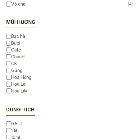
Vỏ chai
(4)
MÙI HƯƠNG
Bạc hà
Bưởi
Cafe
Chanel
CK
Gừng
Hoa Hồng
Hoa Lài
Hoa Lily
Hoa Sen
Hoa Sứ
DUNG TÍCH
Không Mùi
Lavender
0.5 lít
Ngọc lan tây
1 lít
Sả chanh
10ml
Trà Trắng