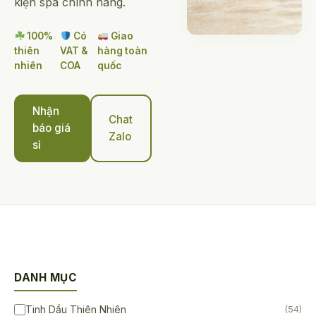
kiện spa chính hãng.
100%
Có
Giao
thiên
VAT &
hàng toàn
nhiên
COA
quốc
Nhận
Chat
báo giá
Zalo
sỉ
DANH MỤC
Tinh Dầu Thiên Nhiên
(54)