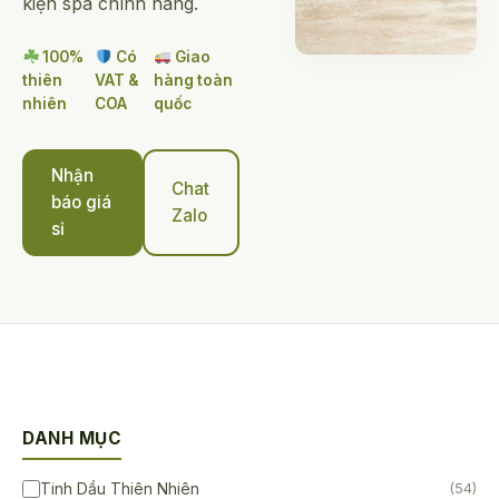
kiện spa chính hãng.
100%
Có
Giao
thiên
VAT &
hàng toàn
nhiên
COA
quốc
Nhận
Chat
báo giá
Zalo
sỉ
DANH MỤC
Tinh Dầu Thiên Nhiên
(54)