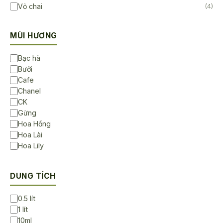
Vỏ chai
(4)
MÙI HƯƠNG
Bạc hà
Bưởi
Cafe
Chanel
CK
Gừng
Hoa Hồng
Hoa Lài
Hoa Lily
Hoa Sen
Hoa Sứ
DUNG TÍCH
Không Mùi
Lavender
0.5 lít
Ngọc lan tây
1 lít
Sả chanh
10ml
Trà Trắng