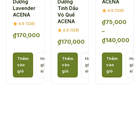
Dương
Dương
ACENA
Lavender
Tinh Dầu
4.9 (128)
ACENA
Vỏ Quế
ACENA
₫
75,000
4.9 (128)
–
4.9 (128)
₫
170,000
₫
140,000
₫
170,000
Khoảng
giá:
Thêm
Hỏi
Thêm
Hỏi
Thêm
Hỏi
vào
giá
vào
giá
vào
giá
từ
giỏ
sỉ
giỏ
sỉ
giỏ
sỉ
₫75,000
đến
₫140,000