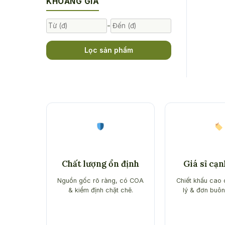
KHOẢNG GIÁ
-
Lọc sản phẩm
Chất lượng ổn định
Giá sỉ cạ
Nguồn gốc rõ ràng, có COA
Chiết khấu cao 
& kiểm định chặt chẽ.
lý & đơn buôn