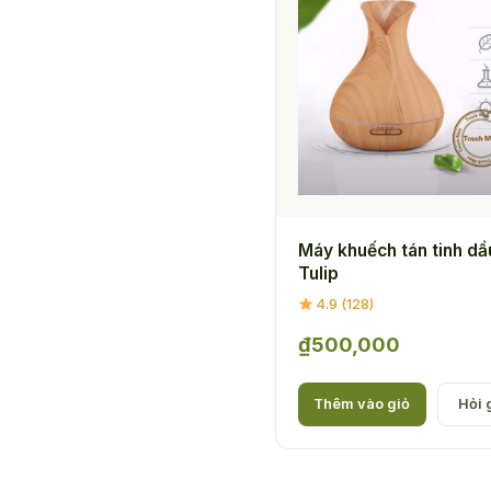
Máy khuếch tán tinh dầ
Tulip
4.9 (128)
₫
500,000
Thêm vào giỏ
Hỏi g