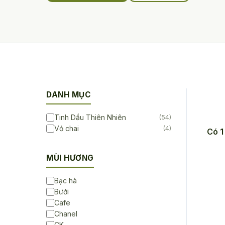
DANH MỤC
Tinh Dầu Thiên Nhiên
(54)
Vỏ chai
(4)
Có 1
MÙI HƯƠNG
Bạc hà
Bưởi
Cafe
Chanel
CK