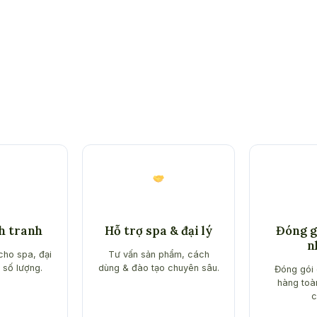
nh tranh
Hỗ trợ spa & đại lý
Đóng gó
n
cho spa, đại
Tư vấn sản phẩm, cách
 số lượng.
dùng & đào tạo chuyên sâu.
Đóng gói 
hàng toà
c