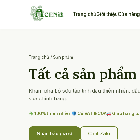
Skip
to
Trang chủ
Giới thiệu
Cửa hàn
content
Trang chủ
/
Sản phẩm
Tất cả sản phẩm
Khám phá bộ sưu tập tinh dầu thiên nhiên, dầ
spa chính hãng.
100% thiên nhiên
Có VAT & COA
Giao hàng t
Nhận báo giá sỉ
Chat Zalo