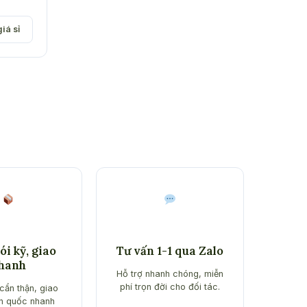
giá:
từ
iá sỉ
₫105,000
đến
₫420,000
i kỹ, giao
Tư vấn 1-1 qua Zalo
hanh
Hỗ trợ nhanh chóng, miễn
phí trọn đời cho đối tác.
cẩn thận, giao
n quốc nhanh