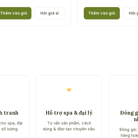
Thêm vào giỏ
Hỏi giá sỉ
Thêm vào giỏ
Hỏi g
nh tranh
Hỗ trợ spa & đại lý
Đóng gó
n
cho spa, đại
Tư vấn sản phẩm, cách
 số lượng.
dùng & đào tạo chuyên sâu.
Đóng gói 
hàng toà