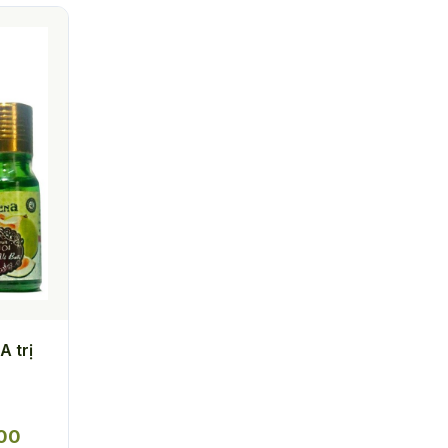
A trị
Khoảng
00