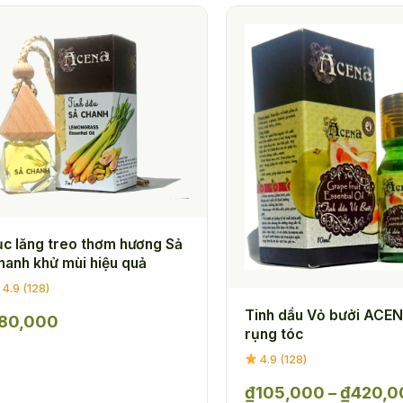
ục lăng treo thơm hương Sả
hanh khử mùi hiệu quả
4.9 (128)
Tinh dầu Vỏ bưởi ACEN
80,000
rụng tóc
4.9 (128)
₫
105,000
–
₫
420,0