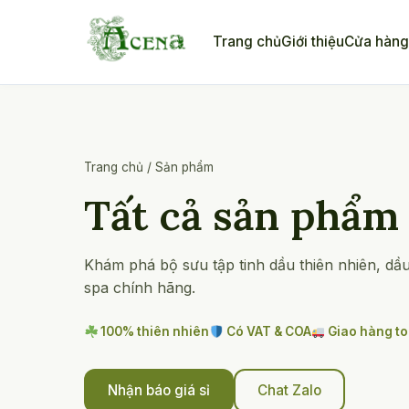
Skip
to
Trang chủ
Giới thiệu
Cửa hàn
content
Trang chủ
/
Sản phẩm
Tất cả sản phẩm
Khám phá bộ sưu tập tinh dầu thiên nhiên, dầ
spa chính hãng.
100% thiên nhiên
Có VAT & COA
Giao hàng t
Nhận báo giá sỉ
Chat Zalo