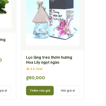
ơng
Lục lăng treo thơm hương
Khoảng
0
Hoa Lily ngọt ngào
giá:
4.9 (128)
từ
₫
80,000
₫75,000
đến
iá sỉ
Thêm vào giỏ
Hỏi giá sỉ
₫140,000