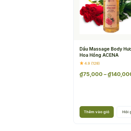
Dầu Massage Body Hư
Hoa Hồng ACENA
4.9 (128)
₫
75,000
–
₫
140,00
Thêm vào giỏ
Hỏi g