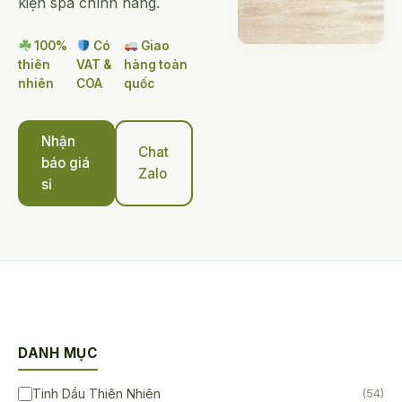
kiện spa chính hãng.
100%
Có
Giao
thiên
VAT &
hàng toàn
nhiên
COA
quốc
Nhận
Chat
báo giá
Zalo
sỉ
DANH MỤC
Tinh Dầu Thiên Nhiên
(54)