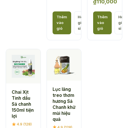
₫
110,000
Khoảng
giá:
Thêm
Hỏi
Thêm
Hỏi
vào
giá
vào
giá
từ
giỏ
sỉ
giỏ
sỉ
₫80,000
đến
₫110,000
Lục lăng
Chai Xịt
treo thơm
Tinh dầu
hương Sả
Sả chanh
Chanh khử
150ml tiện
mùi hiệu
lợi
quả
4.9 (128)
4.9 (128)