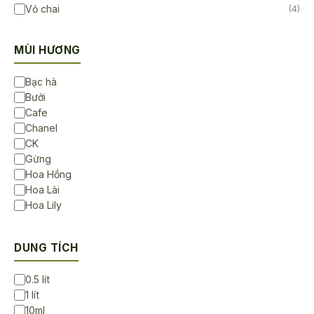
Vỏ chai
(4)
MÙI HƯƠNG
Bạc hà
Bưởi
Cafe
Chanel
CK
Gừng
Hoa Hồng
Hoa Lài
Hoa Lily
Hoa Sen
Hoa Sứ
DUNG TÍCH
Không Mùi
Lavender
0.5 lít
Ngọc lan tây
1 lít
Sả chanh
10ml
Trà Trắng