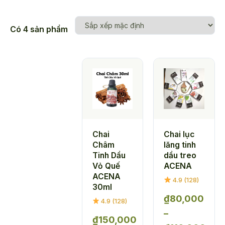
Có 4 sản phẩm
Chai
Chai lục
Châm
lăng tinh
Tinh Dầu
dầu treo
Vỏ Quế
ACENA
ACENA
4.9 (128)
30ml
₫
80,000
4.9 (128)
–
₫
150,000