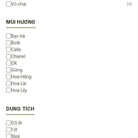
Vỏ chai
(4)
MÙI HƯƠNG
Bạc hà
Bưởi
Cafe
Chanel
CK
Gừng
Hoa Hồng
Hoa Lài
Hoa Lily
Hoa Sen
Hoa Sứ
DUNG TÍCH
Không Mùi
Lavender
0.5 lít
Ngọc lan tây
1 lít
Sả chanh
10ml
Trà Trắng