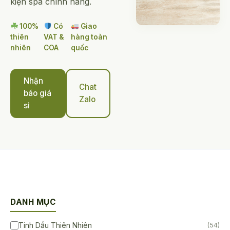
kiện spa chính hãng.
100%
Có
Giao
thiên
VAT &
hàng toàn
nhiên
COA
quốc
Nhận
Chat
báo giá
Zalo
sỉ
DANH MỤC
Tinh Dầu Thiên Nhiên
(54)