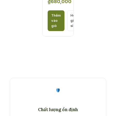
₫
680,000
Khoảng
giá:
Thêm
Hỏi
vào
giá
từ
giỏ
sỉ
₫170,000
đến
₫680,000
Chất lượng ổn định