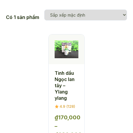
Có 1 sản phẩm
Tinh dầu
Ngọc lan
tây –
Ylang
ylang
4.9 (128)
₫
170,000
–