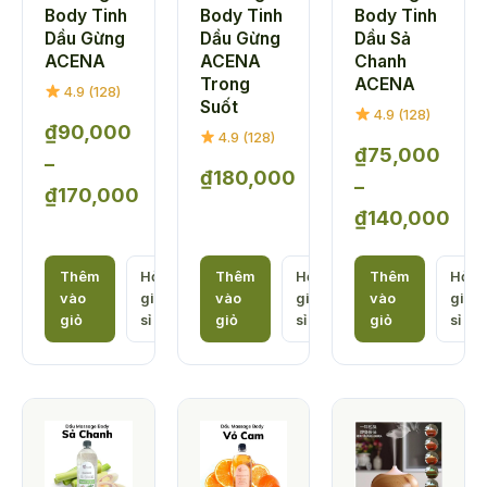
Body Tinh
Body Tinh
Body Tinh
Dầu Gừng
Dầu Gừng
Dầu Sả
ACENA
ACENA
Chanh
Trong
ACENA
4.9 (128)
Suốt
4.9 (128)
₫
90,000
4.9 (128)
₫
75,000
–
₫
180,000
–
₫
170,000
₫
140,000
Khoảng
Khoảng
giá:
giá:
Thêm
Hỏi
Thêm
Hỏi
Thêm
Hỏi
từ
vào
giá
vào
giá
vào
giá
từ
₫90,000
giỏ
sỉ
giỏ
sỉ
giỏ
sỉ
₫75,000
đến
đến
₫170,000
₫140,000