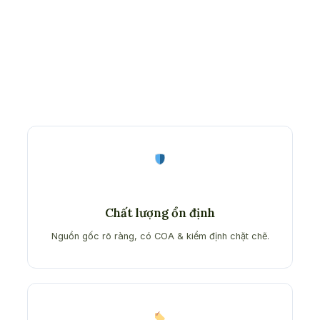
₫140,000
Chất lượng ổn định
Nguồn gốc rõ ràng, có COA & kiểm định chặt chẽ.