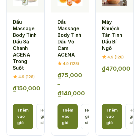
Dầu
Dầu
Máy
Massage
Massage
Khuếch
Body Tinh
Body Tinh
Tán Tinh
Dầu Sả
Dầu Vỏ
Dầu Bí
Chanh
Cam
Ngô
ACENA
ACENA
4.9 (128)
Trong
4.9 (128)
Suốt
₫
470,000
₫
75,000
4.9 (128)
–
₫
150,000
₫
140,000
Khoảng
giá:
Thêm
Hỏi
Thêm
Hỏi
Thêm
Hỏi
vào
giá
vào
giá
vào
giá
từ
giỏ
sỉ
giỏ
sỉ
giỏ
sỉ
₫75,000
đến