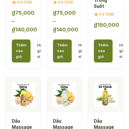
Trong
4.9 (128)
4.9 (128)
Suốt
₫
75,000
₫
75,000
4.9 (128)
–
–
₫
150,000
₫
140,000
₫
140,000
Khoảng
Khoảng
giá:
giá:
Thêm
Hỏi
Thêm
Hỏi
Thêm
Hỏi
vào
giá
vào
giá
vào
giá
từ
từ
giỏ
sỉ
giỏ
sỉ
giỏ
sỉ
₫75,000
₫75,000
đến
đến
₫140,000
₫140,000
Dầu
Dầu
Dầu
Massage
Massage
Massage