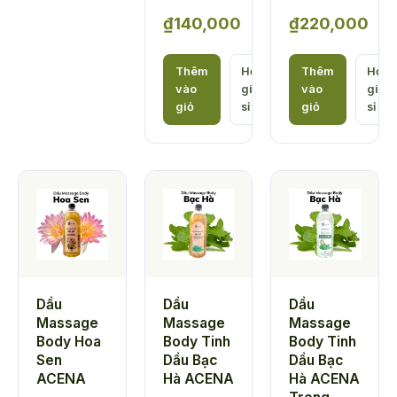
₫
140,000
₫
220,000
Khoảng
Khoảng
giá:
giá:
Thêm
Hỏi
Thêm
Hỏi
vào
giá
vào
giá
từ
từ
giỏ
sỉ
giỏ
sỉ
₫75,000
₫120,000
đến
đến
₫140,000
₫220,000
Dầu
Dầu
Dầu
Massage
Massage
Massage
Body Hoa
Body Tinh
Body Tinh
Sen
Dầu Bạc
Dầu Bạc
ACENA
Hà ACENA
Hà ACENA