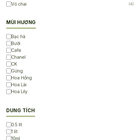
Vỏ chai
(4)
MÙI HƯƠNG
Bạc hà
Bưởi
Cafe
Chanel
CK
Gừng
Hoa Hồng
Hoa Lài
Hoa Lily
Hoa Sen
Hoa Sứ
DUNG TÍCH
Không Mùi
Lavender
0.5 lít
Ngọc lan tây
1 lít
Sả chanh
10ml
Trà Trắng