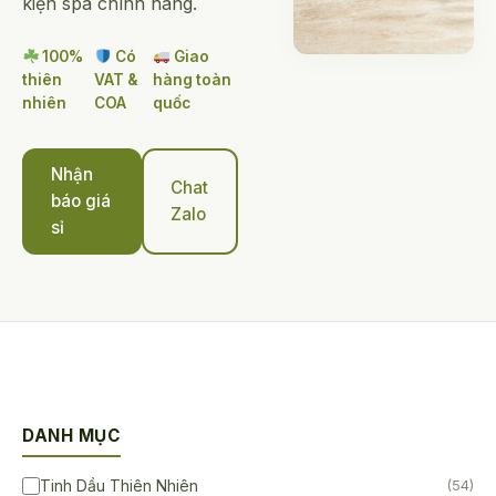
kiện spa chính hãng.
100%
Có
Giao
thiên
VAT &
hàng toàn
nhiên
COA
quốc
Nhận
Chat
báo giá
Zalo
sỉ
DANH MỤC
Tinh Dầu Thiên Nhiên
(54)