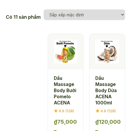
Có 11 sản phẩm
Dầu
Dầu
Massage
Massage
Body Bưởi
Body Dừa
Pomelo
ACENA
ACENA
1000ml
4.9 (128)
4.9 (128)
₫
75,000
₫
120,000
–
–