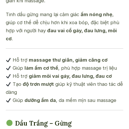
giãn khi massage.
Tinh dầu gừng mang lại cảm giác
ấm nóng nhẹ
,
giúp cơ thể dễ chịu hơn khi xoa bóp, đặc biệt phù
hợp với người hay
đau vai cổ gáy, đau lưng, mỏi
cơ
.
Hỗ trợ
massage thư giãn, giảm căng cơ
Giúp
làm ấm cơ thể
, phù hợp massage trị liệu
Hỗ trợ
giảm mỏi vai gáy, đau lưng, đau cơ
Tạo
độ trơn mượt
giúp kỹ thuật viên thao tác dễ
dàng
Giúp
dưỡng ẩm da
, da mềm mịn sau massage
Dầu Trắng – Gừng