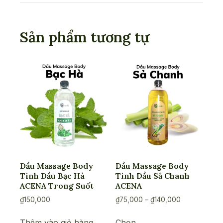
Sản phẩm tương tự
Dầu Massage Body
Dầu Massage Body
Tinh Dầu Bạc Hà
Tinh Dầu Sả Chanh
ACENA Trong Suốt
ACENA
Khoảng
₫
150,000
₫
75,000
–
₫
140,000
giá:
Sản
từ
Thêm vào giỏ hàng
Chọn