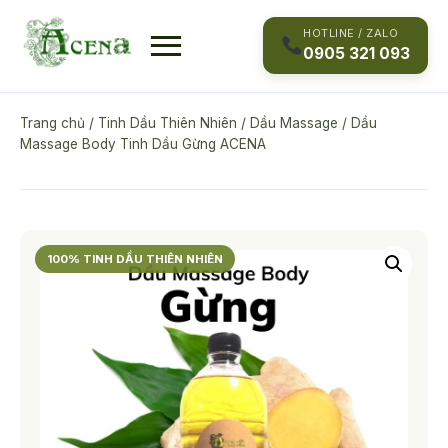
Skip
to
HOTLINE / ZALO
0905 321 093
content
Trang chủ
/
Tinh Dầu Thiên Nhiên
/
Dầu Massage
/ Dầu
Massage Body Tinh Dầu Gừng ACENA
100% TINH DẦU THIÊN NHIÊN