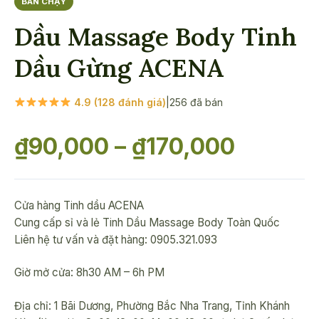
BÁN CHẠY
Dầu Massage Body Tinh
Dầu Gừng ACENA
4.9 (128 đánh giá)
|
256 đã bán
Khoản
₫
90,000
–
₫
170,000
giá:
Cửa hàng Tinh dầu ACENA
từ
Cung cấp sỉ và lẻ Tinh Dầu Massage Body Toàn Quốc
Liên hệ tư vấn và đặt hàng: 0905.321.093
₫90,00
Giờ mở cửa: 8h30 AM – 6h PM
đến
Địa chỉ: 1 Bãi Dương, Phường Bắc Nha Trang, Tỉnh Khánh