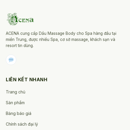
thể.
Các
tùy
chọn
ACENA cung cấp Dầu Massage Body cho Spa hàng đầu tại
có
miền Trung, được nhiều Spa, cơ sở massage, khách sạn và
thể
resort tin dùng.
được
chọn
trên
trang
sản
LIÊN KẾT NHANH
phẩm
Trang chủ
Sản phẩm
Bảng báo giá
Chính sách đại lý