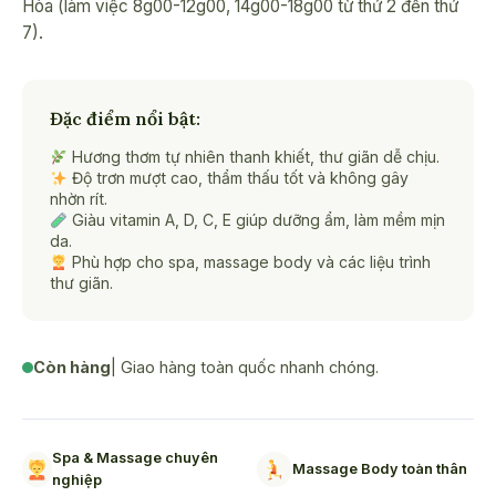
₫170,0
Hòa (làm việc 8g00-12g00, 14g00-18g00 từ thứ 2 đến thứ
7).
Đặc điểm nổi bật:
Hương thơm tự nhiên thanh khiết, thư giãn dễ chịu.
Độ trơn mượt cao, thẩm thấu tốt và không gây
nhờn rít.
Giàu vitamin A, D, C, E giúp dưỡng ẩm, làm mềm mịn
da.
Phù hợp cho spa, massage body và các liệu trình
thư giãn.
Còn hàng
| Giao hàng toàn quốc nhanh chóng.
Spa & Massage chuyên
Massage Body toàn thân
nghiệp