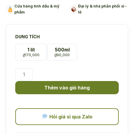
Cửa hàng tinh dầu & mỹ
Đại lý & nhà phân phối sỉ -
phẩm
lẻ
DUNG TÍCH
1 lít
500ml
₫
170,000
₫
90,000
Dầu
Massage
Body
Thêm vào giỏ hàng
Tinh
Dầu
Gừng
ACENA
Hỏi giá sỉ qua Zalo
số
lượng