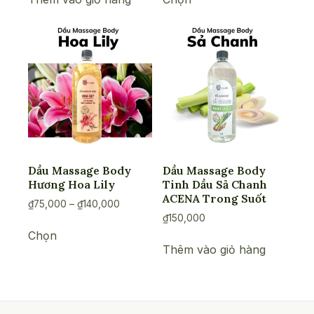
phẩm
₫75,000
này
đến
có
₫140,000
nhiều
biến
thể.
Các
tùy
chọn
có
Dầu Massage Body
Dầu Massage Body
thể
Hương Hoa Lily
Tinh Dầu Sả Chanh
được
ACENA Trong Suốt
Khoảng
₫
75,000
–
₫
140,000
chọn
giá:
₫
150,000
Sản
trên
từ
Chọn
phẩm
₫75,000
Thêm vào giỏ hàng
trang
này
đến
sản
có
₫140,000
phẩm
nhiều
biến