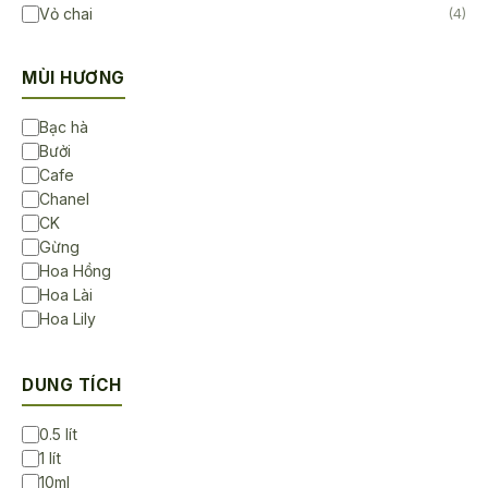
Vỏ chai
(4)
MÙI HƯƠNG
Bạc hà
Bưởi
Cafe
Chanel
CK
Gừng
Hoa Hồng
Hoa Lài
Hoa Lily
Hoa Sen
Hoa Sứ
DUNG TÍCH
Không Mùi
Lavender
0.5 lít
Ngọc lan tây
1 lít
Sả chanh
10ml
Trà Trắng