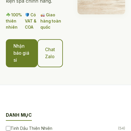
kiện spa chính hãng.
100%
Có
Giao
thiên
VAT &
hàng toàn
nhiên
COA
quốc
Nhận
Chat
báo giá
Zalo
sỉ
DANH MỤC
Tinh Dầu Thiên Nhiên
(54)