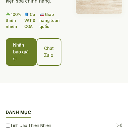
kiện spa chính hãng.
100%
Có
Giao
thiên
VAT &
hàng toàn
nhiên
COA
quốc
Nhận
Chat
báo giá
Zalo
sỉ
DANH MỤC
Tinh Dầu Thiên Nhiên
(54)