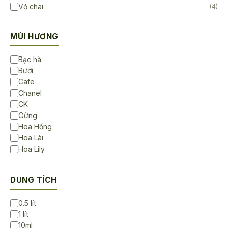
Vỏ chai
(4)
MÙI HƯƠNG
Bạc hà
Bưởi
Cafe
Chanel
CK
Gừng
Hoa Hồng
Hoa Lài
Hoa Lily
Hoa Sen
Hoa Sứ
DUNG TÍCH
Không Mùi
Lavender
0.5 lít
Ngọc lan tây
1 lít
Sả chanh
10ml
Trà Trắng