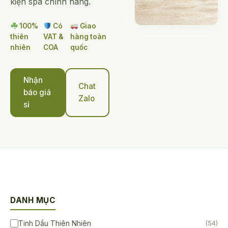
kiện spa chính hãng.
100%
Có
Giao
thiên
VAT &
hàng toàn
nhiên
COA
quốc
Nhận
Chat
báo giá
Zalo
sỉ
DANH MỤC
Tinh Dầu Thiên Nhiên
(54)