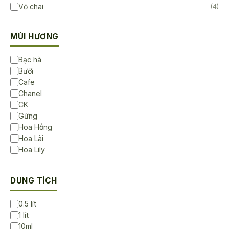
Vỏ chai
(4)
MÙI HƯƠNG
Bạc hà
Bưởi
Cafe
Chanel
CK
Gừng
Hoa Hồng
Hoa Lài
Hoa Lily
Hoa Sen
Hoa Sứ
DUNG TÍCH
Không Mùi
Lavender
0.5 lít
Ngọc lan tây
1 lít
Sả chanh
10ml
Trà Trắng