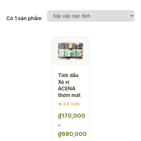
Có 1 sản phẩm
Tinh dầu
Xá xị
ACENA
thơm mát
4.9 (128)
₫
170,000
–
₫
680,000