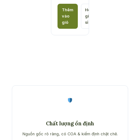
Khoảng
giá:
Thêm
Hỏi
vào
giá
từ
giỏ
sỉ
₫170,000
đến
₫680,000
Chất lượng ổn định
Nguồn gốc rõ ràng, có COA & kiểm định chặt chẽ.