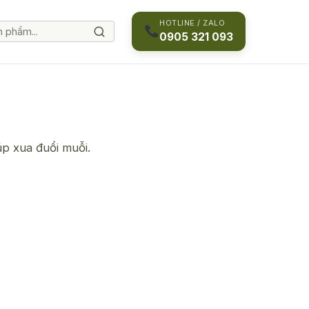
HOTLINE / ZALO
0905 321 093
p xua đuổi muỗi.