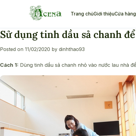
Skip
to
Trang chủ
Giới thiệu
Cửa hàn
content
Sử dụng tinh dầu sả chanh để
Posted on
11/02/2020
by
dinhthao93
Cách 1:
Dùng
tinh dầu sả chanh
nhỏ vào nước lau nhà để