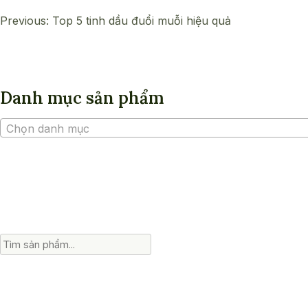
Điều
Previous:
Top 5 tinh dầu đuổi muỗi hiệu quả
hướng
bài
viết
Danh mục sản phẩm
Chọn danh mục